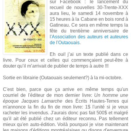
sur Facebook : le lancement du
recueil de nouvelles 30-Trente-XXX
aura lieu, le samedi 14 novembre à
15 heures à la Cabane en bois rond à
Gatineau. Ce sera en même temps la
fête du trentième anniversaire de
l'Association des auteurs et auteures
de l'Outaouais
.
Eh oui! j’ai un texte publié dans ce
livre. Pour ceux et celles qui commençaient peut-être à
douter qu’il m’arrivait de publier de temps à autre !!!
Sortie en librairie (Outaouais seulement?) à la mi-octobre.
C'est bien, parce que ça arrive en même temps qu'un
courriel de l'éditeur de mon dernier livre:
Un homme une
époque Jacques Lamarche
des Écrits Hautes-Terres qui
m'annonce la fin du fin de mon livre: 1$ l'unité si je veux
racheter les invendus. J'aurais donc pas fait 500$ et malgré
qu'il ait été publié chez un éditeur reconnu. Pas tellement
mieux qu'en auto-édition. Voilà pourquoi je vise maintenant
les maisons d'éditions montréalaises ou disons d'envergure