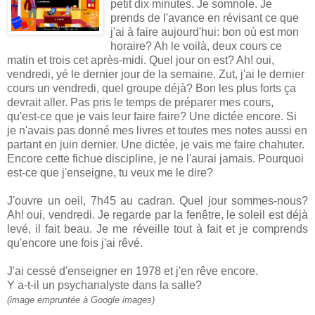
petit dix minutes. Je somnole. Je
prends de l'avance en révisant ce que
j'ai à faire aujourd'hui: bon où est mon
horaire? Ah le voilà, deux cours ce
matin et trois cet après-midi. Quel jour on est? Ah! oui,
vendredi, yé le dernier jour de la semaine. Zut, j'ai le dernier
cours un vendredi, quel groupe déjà? Bon les plus forts ça
devrait aller. Pas pris le temps de préparer mes cours,
qu'est-ce que je vais leur faire faire? Une dictée encore. Si
je n'avais pas donné mes livres et toutes mes notes aussi en
partant en juin dernier. Une dictée, je vais me faire chahuter.
Encore cette fichue discipline, je ne l'aurai jamais. Pourquoi
est-ce que j'enseigne, tu veux me le dire?
J'ouvre un oeil, 7h45 au cadran. Quel jour sommes-nous?
Ah! oui, vendredi. Je regarde par la fenêtre, le soleil est déjà
levé, il fait beau. Je me réveille tout à fait et je comprends
qu'encore une fois j'ai rêvé.
J'ai cessé d'enseigner en 1978 et j'en rêve encore.
Y a-t-il un psychanalyste dans la salle?
(image empruntée à Google images)