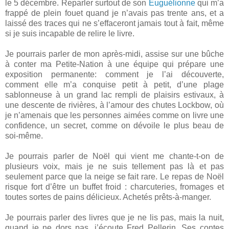
le 5 décembre. Reparler surtout de son
Euguélionne
qui m’a
frappé de plein fouet quand je n’avais pas trente ans, et a
laissé des traces qui ne s’effaceront jamais tout à fait, même
si je suis incapable de relire le livre.
Je pourrais parler de mon après-midi, assise sur une bûche
à conter ma Petite-Nation à une équipe qui prépare une
exposition permanente: comment je l’ai découverte,
comment elle m’a conquise petit à petit, d’une plage
sablonneuse à un grand lac rempli de plaisirs estivaux, à
une descente de rivières, à l’amour des chutes Lockbow, où
je n’amenais que les personnes aimées comme on livre une
confidence, un secret, comme on dévoile le plus beau de
soi-même.
Je pourrais parler de Noël qui vient me chante-t-on de
plusieurs voix, mais je ne suis tellement pas là et pas
seulement parce que la neige se fait rare. Le repas de Noël
risque fort d’être un buffet froid : charcuteries, fromages et
toutes sortes de pains délicieux. Achetés prêts-à-manger.
Je pourrais parler des livres que je ne lis pas, mais la nuit,
quand je ne dors pas, j’écoute Fred Pellerin. Ses contes