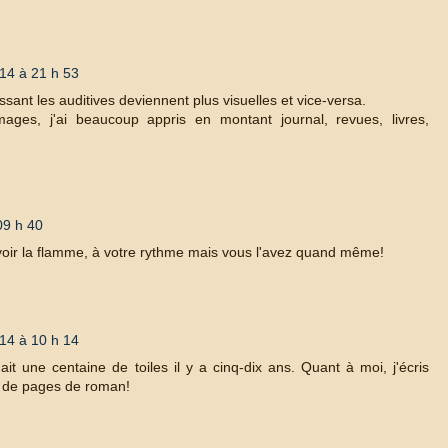
14 à 21 h 53
lissant les auditives deviennent plus visuelles et vice-versa.
ages, j'ai beaucoup appris en montant journal, revues, livres,
09 h 40
voir la flamme, à votre rythme mais vous l'avez quand même!
14 à 10 h 14
nait une centaine de toiles il y a cinq-dix ans. Quant à moi, j'écris
e de pages de roman!