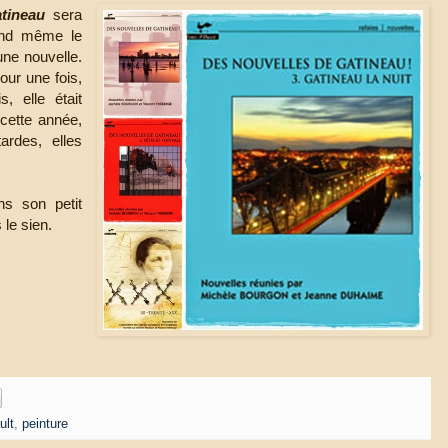
tineau
sera
uand même le
une nouvelle.
our une fois,
, elle était
 cette année,
ardes, elles
ns son petit
 le sien.
ult
,
peinture