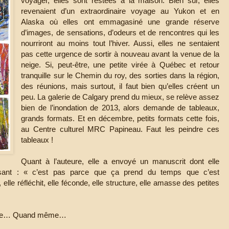
voyager, elles sont restées à la maison. Bien sûr, elles
revenaient d’un extraordinaire voyage au Yukon et en
Alaska où elles ont emmagasiné une grande réserve
d’images, de sensations, d’odeurs et de rencontres qui les
nourriront au moins tout l’hiver. Aussi, elles ne sentaient
pas cette urgence de sortir à nouveau avant la venue de la
neige. Si, peut-être, une petite virée à Québec et retour
tranquille sur le Chemin du roy, des sorties dans la région,
des réunions, mais surtout, il faut bien qu’elles créent un
peu. La galerie de Calgary prend du mieux, se relève assez
bien de l’inondation de 2013, alors demande de tableaux,
grands formats. Et en décembre, petits formats cette fois,
au Centre culturel MRC Papineau. Faut les peindre ces
tableaux !
Quant à l’auteure, elle a envoyé un manuscrit dont elle
disant : « c’est pas parce que ça prend du temps que c’est
le réfléchit, elle féconde, elle structure, elle amasse des petites
uoique… Quand même…