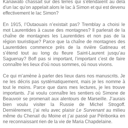
Kanawato chassait sur des terres qui s'étendaient au delà
d'un lac qu'on appelait alors le lac à Simon et qui est devenu
effectivement le lac Simon?
En 1915, l’Outaouais n’existait pas? Tremblay a choisi le
mot Laurentides à cause des montagnes? Il parlerait de la
chaîne de montagnes les Laurentides et non pas de la
région touristique? Parce que la chaîne de montagnes des
Laurentides commence près de la rivière Gatineau et
s’étend tout au long du fleure Saint-Laurent jusqu’au
Saguenay? Bof! pas si important, l'important c'est de faire
connaître les lieux d'où nous sommes, où nous vivons.
Ce qui m’amène à parler des lieux dans nos manuscrits. Je
ne les décris pas systématiquement, mais je les nomme à
tout le moins. Parce que dans mes lectures, je les trouve
importants. J’ai voulu connaître les sentiers où Simone de
Beauvoir se promenait aux alentours de Marseille. J’aurais
bien voulu visiter la Russie de Michel Strogoff.
Dernièrement, j’ai relu avec plaisir
Le Survenant
au milieu
même du Chenail du Moine et j’ai passé par Péribonka en
ne reconnaissant rien de la vie de Maria Chapdelaine.