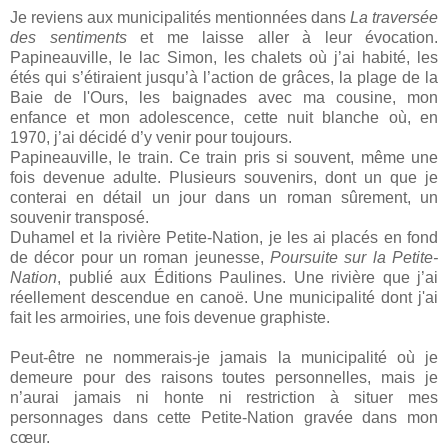
Je reviens aux municipalités mentionnées dans
La traversée
des sentiments
et me laisse aller à leur évocation.
Papineauville, le lac Simon, les chalets où j’ai habité, les
étés qui s’étiraient jusqu’à l’action de grâces, la plage de la
Baie de l'Ours, les baignades avec ma cousine, mon
enfance et mon adolescence, cette nuit blanche où, en
1970, j’ai décidé d’y venir pour toujours.
Papineauville, le train. Ce train pris si souvent, même une
fois devenue adulte. Plusieurs souvenirs, dont un que je
conterai en détail un jour dans un roman sûrement, un
souvenir transposé.
Duhamel et la rivière Petite-Nation, je les ai placés en fond
de décor pour un roman jeunesse,
Poursuite sur la Petite-
Nation
, publié aux Éditions Paulines. Une rivière que j’ai
réellement descendue en canoë. Une municipalité dont j'ai
fait les armoiries, une fois devenue graphiste.
Peut-être ne nommerais-je jamais la municipalité où je
demeure pour des raisons toutes personnelles, mais je
n’aurai jamais ni honte ni restriction à situer mes
personnages dans cette Petite-Nation gravée dans mon
cœur.