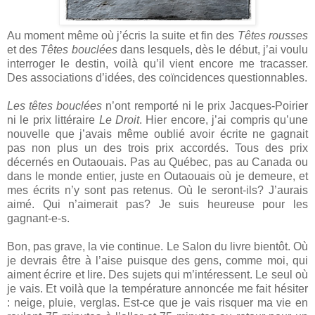
Au moment même où j’écris la suite et fin des
Têtes rousses
et des
Têtes bouclées
dans lesquels, dès le début, j’ai voulu
interroger le destin, voilà qu’il vient encore me tracasser.
Des associations d’idées, des coïncidences questionnables.
Les têtes bouclées
n’ont remporté ni le prix Jacques-Poirier
ni le prix littéraire
Le Droit
. Hier encore, j’ai compris qu’une
nouvelle que j’avais même oublié avoir écrite ne gagnait
pas non plus un des trois prix accordés. Tous des prix
décernés en Outaouais. Pas au Québec, pas au Canada ou
dans le monde entier, juste en Outaouais où je demeure, et
mes écrits n’y sont pas retenus. Où le seront-ils? J’aurais
aimé. Qui n’aimerait pas? Je suis heureuse pour les
gagnant-e-s.
Bon, pas grave, la vie continue. Le Salon du livre bientôt. Où
je devrais être à l’aise puisque des gens, comme moi, qui
aiment écrire et lire. Des sujets qui m’intéressent. Le seul où
je vais. Et voilà que la température annoncée me fait hésiter
: neige, pluie, verglas. Est-ce que je vais risquer ma vie en